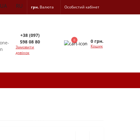
UA
RU
грн.
Валюта
Особистий кабінет
+38 (097)
0
0 грн.
598 08 80
Кошик
Замовити
дзвінок