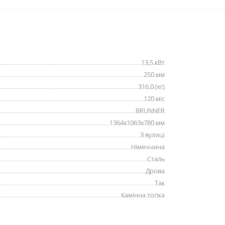
13,5 кВт
250 мм
316.0 (кг)
120 міс
BRUNNER
1364х1063х780 мм
З вулиці
Німеччина
Сталь
Дрова
Так
Камінна топка