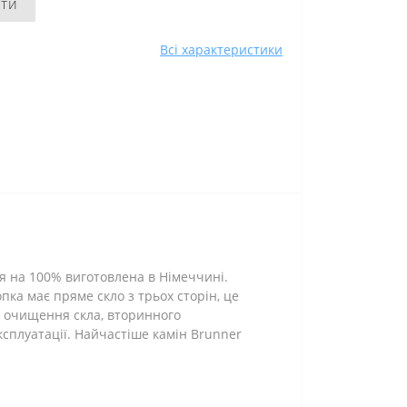
ити
Всі характеристики
я на 100% виготовлена в Німеччині.
ка має пряме скло з трьох сторін, це
ю очищення скла, вторинного
ксплуатації. Найчастіше камін Brunner