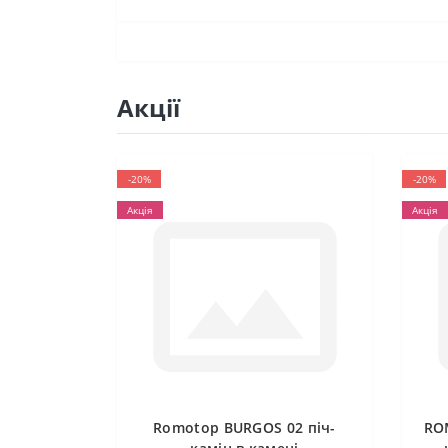
Акції
-20%
-20%
Акція
Акція
Romotop BURGOS 02 піч-
RO