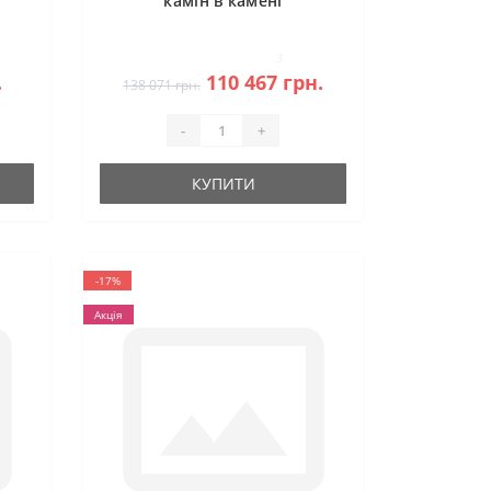
камін в камені
3
.
110 467 грн.
138 071 грн.
-
+
КУПИТИ
-17%
Акція