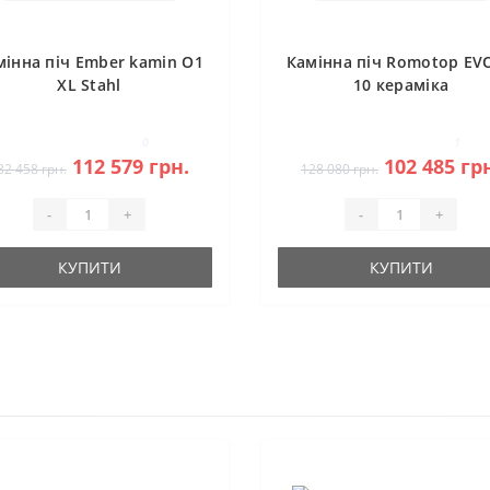
мінна піч Ember kamin O1
Камінна піч Romotop EV
XL Stahl
10 кераміка
0
1
112 579 грн.
102 485 гр
32 458 грн.
128 080 грн.
-
+
-
+
КУПИТИ
КУПИТИ