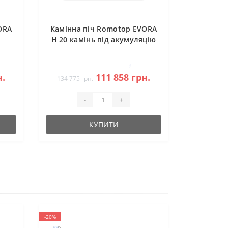
ORA
Камінна піч Romotop EVORA
H 20 камінь під акумуляцію
1
н.
111 858 грн.
134 775 грн.
-
+
КУПИТИ
-20%