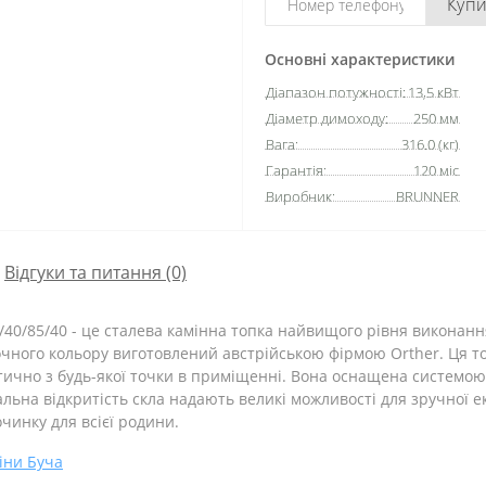
Куп
Основні характеристики
Діапазон потужності:
13,5 кВт
Діаметр димоходу:
250 мм
Вага:
316.0 (кг)
Гарантія:
120 міс
Виробник:
BRUNNER
Відгуки та питання (0)
40/85/40 - це сталева камінна топка найвищого рівня виконанн
чного кольору виготовлений австрійською фірмою Orther. Ця топ
ктично з будь-якої точки в приміщенні. Вона оснащена системо
льна відкритість скла надають великі можливості для зручної е
очинку для всієї родини.
іни Буча