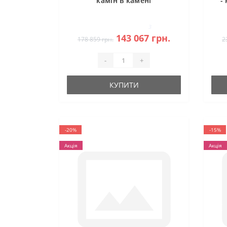
камін в камені
-
3
143 067 грн.
178 859 грн.
2
-
+
КУПИТИ
-20%
-15%
Акція
Акція