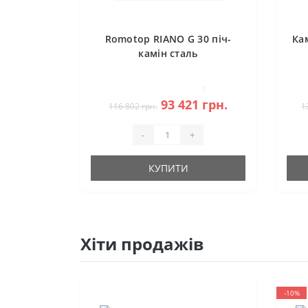
Romotop RIANO G 30 піч-
Ка
камін сталь
3
93 421 грн.
116 802 грн.
1
-
+
КУПИТИ
Хіти продажів
-10%