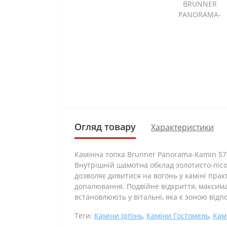
Огляд товару
Характеристики
Камінна топка Brunner Panorama-Kamin 57/
Внутрішній шамотна обклад золотисто-пісо
дозволяє дивитися на вогонь у каміні пра
допалювання. Подвійне відкриття, максима
встановлюють у вітальні, яка є зоною відп
Теги:
Каміни Ірпінь
,
Каміни Гостомель
,
Кам