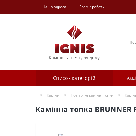
Наша адреса
Графік роботи
Каміни та печі для дому
Список категорій
Акці
Каміни
Повітряні камінні топки
Камін
Камінна топка BRUNNER 