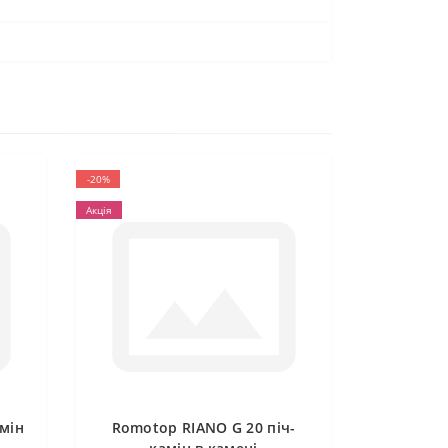
-20%
Акція
мін
Romotop RIANO G 20 піч-