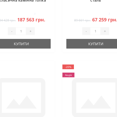
 класична камінна топка
сталь
(темна камера)
0
3
187 563 грн.
67 259 грн
34 428 грн.
89 661 грн.
-
+
-
+
КУПИТИ
КУПИТИ
-20%
Акція