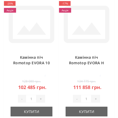
-20%
-17%
Акція
Акція
Камінна піч
Камінна піч
Romotop EVORA 10
Romotop EVORA H
кераміка
20 камінь під
акумуляцію
1
1
128 080 грн.
134 775 грн.
102 485 грн.
111 858 грн.
-
+
-
+
КУПИТИ
КУПИТИ