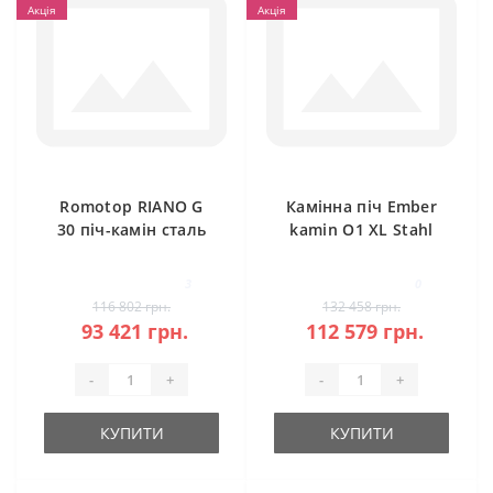
Акція
Акція
Romotop RIANO G
Камінна піч Ember
30 піч-камін сталь
kamin O1 XL Stahl
3
0
116 802 грн.
132 458 грн.
93 421 грн.
112 579 грн.
-
+
-
+
КУПИТИ
КУПИТИ