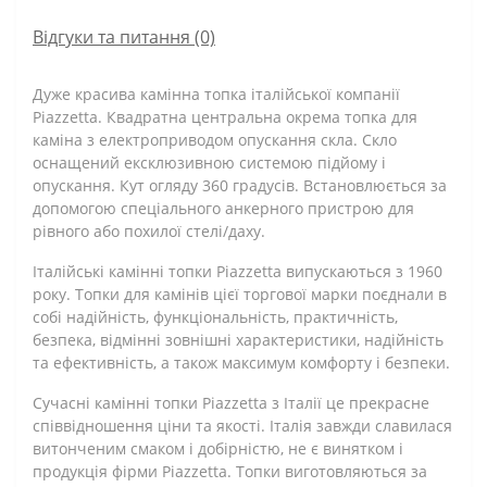
Відгуки та питання (0)
Дуже красива камінна топка італійської компанії
Piazzetta. Квадратна центральна окрема топка для
каміна з електроприводом опускання скла. Скло
оснащений ексклюзивною системою підйому і
опускання. Кут огляду 360 градусів. Встановлюється за
допомогою спеціального анкерного пристрою для
рівного або похилої стелі/даху.
Італійські камінні топки Piazzetta випускаються з 1960
року. Топки для камінів цієї торгової марки поєднали в
собі надійність, функціональність, практичність,
безпека, відмінні зовнішні характеристики, надійність
та ефективність, а також максимум комфорту і безпеки.
Сучасні камінні топки Piazzetta з Італії це прекрасне
співвідношення ціни та якості. Італія завжди славилася
витонченим смаком і добірністю, не є винятком і
продукція фірми Piazzetta. Топки виготовляються за