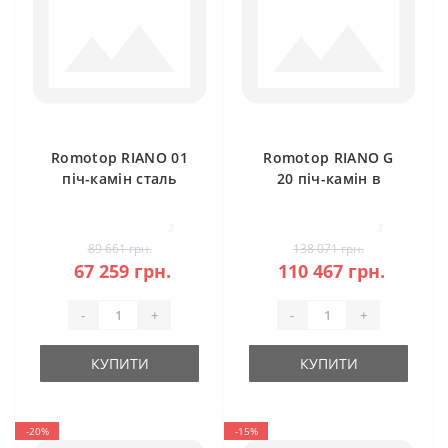
Romotop RIANO 01
Romotop RIANO G
піч-камін сталь
20 піч-камін в
камені
3
3
89 661 грн.
138 071 грн.
67 259 грн.
110 467 грн.
-
+
-
+
КУПИТИ
КУПИТИ
-20%
-15%