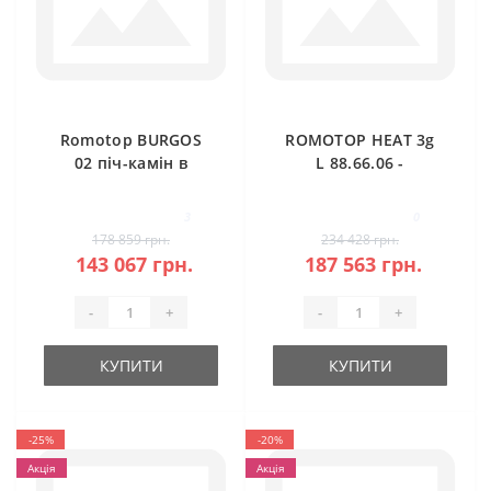
Romotop BURGOS
ROMOTOP HEAT 3g
02 піч-камін в
L 88.66.06 -
камені
класична камінна
топка (темна
3
0
камера)
178 859 грн.
234 428 грн.
143 067 грн.
187 563 грн.
-
+
-
+
КУПИТИ
КУПИТИ
-25%
-20%
Акція
Акція