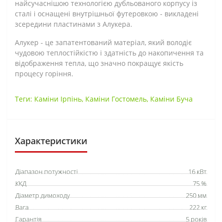
найсучаснішою технологією дубльованого корпусу із
сталі і оснащені внутрішньої футеровкою - викладені
зсередини пластинами з Алукера.
Алукер - це запатентований матеріал, який володіє
чудовою теплостійкістю і здатність до накопичення та
відображення тепла, що значно покращує якість
процесу горіння.
Теги:
Каміни Ірпінь
,
Каміни Гостомель
,
Каміни Буча
Характеристики
Діапазон потужності
16 кВт
ККД
75 %
Діаметр димоходу
250 мм
Вага
222 кг
Гарантія
5 років