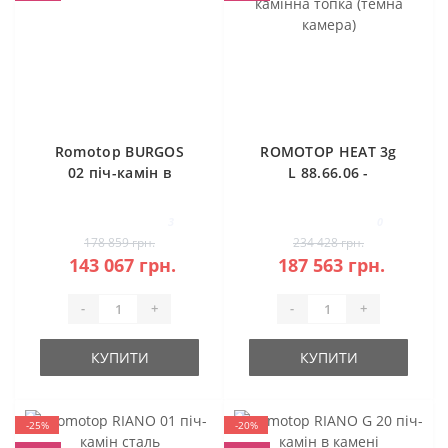
Romotop BURGOS
ROMOTOP HEAT 3g
02 піч-камін в
L 88.66.06 -
камені
класична камінна
топка (темна
3
0
камера)
178 859 грн.
234 428 грн.
143 067 грн.
187 563 грн.
-
+
-
+
КУПИТИ
КУПИТИ
-25%
-20%