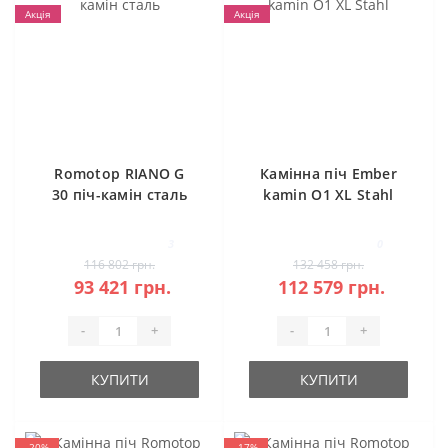
Акція
Акція
Romotop RIANO G
Камінна піч Ember
30 піч-камін сталь
kamin O1 XL Stahl
3
0
116 802 грн.
132 458 грн.
93 421 грн.
112 579 грн.
-
+
-
+
КУПИТИ
КУПИТИ
-20%
-17%