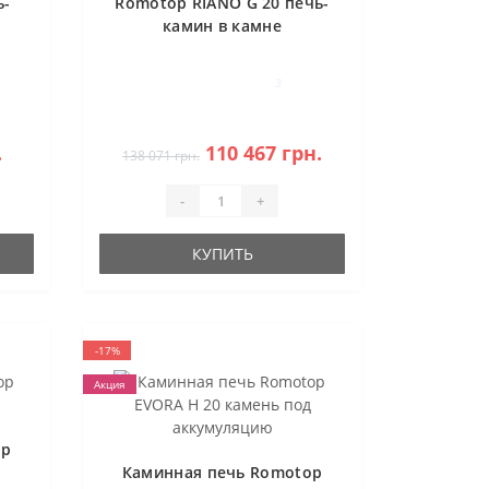
ь-
Romotop RIANO G 20 печь-
камин в камне
3
.
110 467 грн.
138 071 грн.
-
+
КУПИТЬ
-17%
Акция
op
Каминная печь Romotop