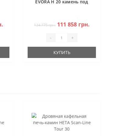
EVORA H 20 камень под
аккумуляцию
1
н.
111 858 грн.
134 775 грн.
-
+
КУПИТЬ