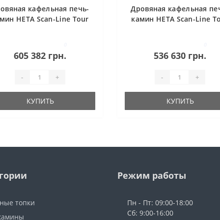
овяная кафельная печь-
Дровяная кафельная пе
мин HETA Scan-Line Tour
камин HETA Scan-Line T
20
10
0
0
605 382 грн.
536 630 грн.
-
+
-
+
КУПИТЬ
КУПИТЬ
гории
Режим работы
ные топки
Пн - Пт: 09:00-18:00
Сб: 9:00-16:00
камины