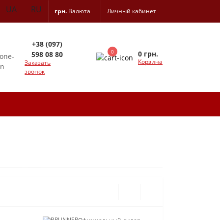
UA
RU
грн.
Валюта
Личный кабинет
+38 (097)
0
0 грн.
598 08 80
Корзина
Заказать
звонок