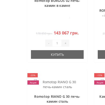
Romotop BURGOS 02 печь-
камин в камне
RO
-
3
143 067 грн.
178 859 грн.
2
-
+
КУПИТЬ
-20%
-15%
Акция
Акция
Romotop RIANO G 30 печь-
Ка
камин сталь