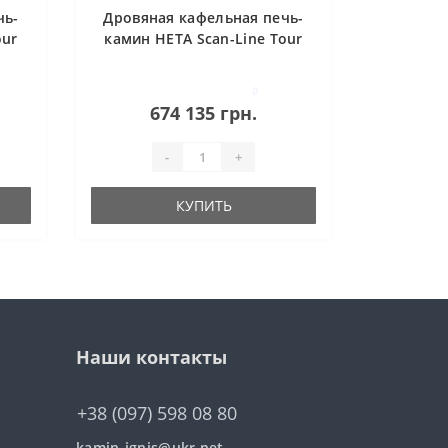
чь-
Дровяная кафельная печь-
our
камин HETA Scan-Line Tour
30
0
674 135 грн.
-
+
КУПИТЬ
Наши контакты
+38 (097) 598 08 80
kamin-ignis@ukr.net