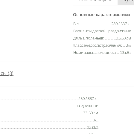
Основные характеристики
Вес:
280 / 337 кг
Варианты дверей:
раздвижные
Длина поленьев:
33-50 см
Класс энергопотребления:
А+
Номинальная мощность:
13 кВт
сы (3)
280 / 337 кг
раздвижные
33-50 см
А+
13 кВт