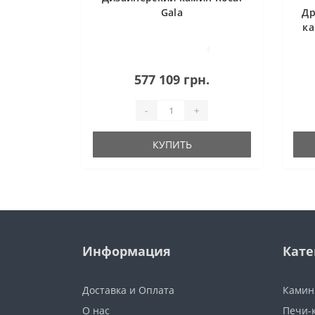
Gala
Др
ка
4
577 109 грн.
-
+
КУПИТЬ
Информация
Кате
Доставка и Оплата
Камин
О нас
Печи-