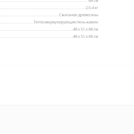
68 см
2,5-4 кг
Сжигание древесины
Теплоаккумулирующая печь-камин
48 х 51 х 68 см
48 х 51 х 68 см