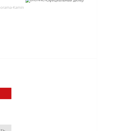
Официальный дилер
norama-Kamin
ить