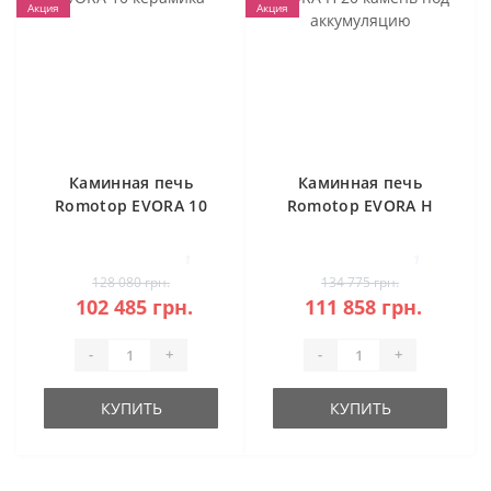
Акция
Акция
Каминная печь
Каминная печь
Romotop EVORA 10
Romotop EVORA H
керамика
20 камень под
аккумуляцию
1
1
128 080 грн.
134 775 грн.
102 485 грн.
111 858 грн.
-
+
-
+
КУПИТЬ
КУПИТЬ