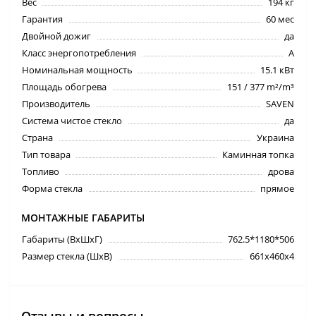
Вес
194 кг
Гарантия
60 мес
Двойной дожиг
да
Класс энергопотребления
A
Номинальная мощность
15.1 кВт
Площадь обогрева
151 / 377 m²/m³
Производитель
SAVEN
Система чистое стекло
да
Страна
Украина
Тип товара
Каминная топка
Топливо
дрова
Форма стекла
прямое
МОНТАЖНЫЕ ГАБАРИТЫ
Габариты (ВхШхГ)
762.5*1180*506
Размер стекла (ШхВ)
661х460х4