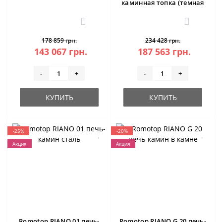
каминная топка (темная
камера)
3
0
178 859 грн.
234 428 грн.
143 067 грн.
187 563 грн.
-
+
-
+
КУПИТЬ
КУПИТЬ
-25%
-20%
Акция
Акция
Romotop RIANO 01 печь-
Romotop RIANO G 20 печь-