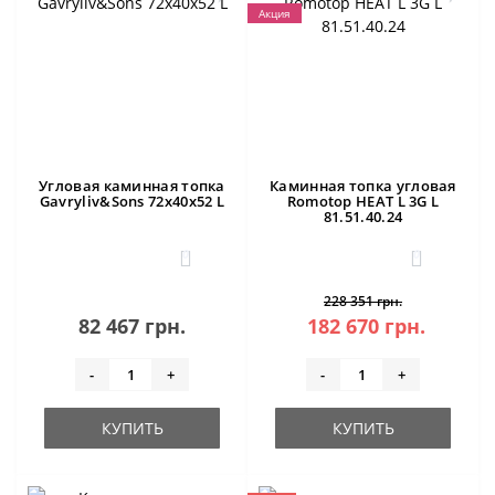
Акция
Угловая каминная топка
Каминная топка угловая
Gavryliv&Sons 72x40x52 L
Romotop HEAT L 3G L
81.51.40.24
0
0
228 351 грн.
82 467 грн.
182 670 грн.
-
+
-
+
КУПИТЬ
КУПИТЬ