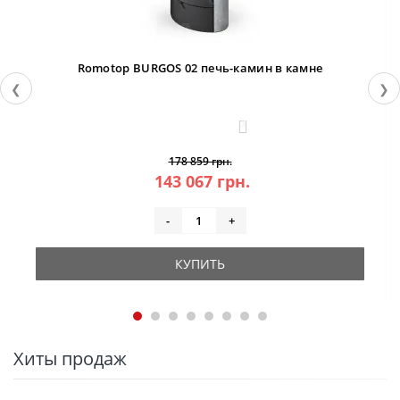
Romotop BURGOS 02 печь-камин в камне
❮
❯
3
178 859 грн.
143 067 грн.
-
+
КУПИТЬ
Хиты продаж