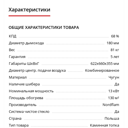
Характеристики
ОБЩИЕ ХАРАКТЕРИСТИКИ ТОВАРА
КПД
68 %
Диаметр дымохода
180 мм
Вес
81 кг
Гарантия
5 лет
Габариты ШхВхГ
622х660х355 мм
Диаметр центр. подачи воздуха
Комбинированное
Материал
Чугун
Наличие шибера
Да
Номинальная мощность
13 кВт
Площадь обогрева
130 м²
Производитель
Nordflam
Система чистое стекло
Да
Страна
Польша
Тип товара
Каминная топка