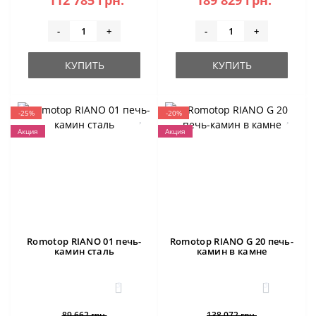
112 785 грн.
189 829 грн.
-
+
-
+
КУПИТЬ
КУПИТЬ
-25%
-20%
Акция
Акция
Romotop RIANO 01 печь-
Romotop RIANO G 20 печь-
камин сталь
камин в камне
3
3
89 662 грн.
138 072 грн.