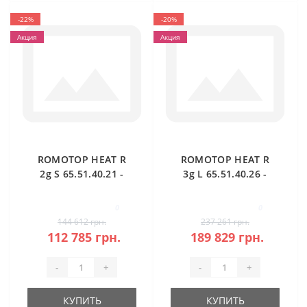
-22%
-20%
Акция
Акция
ROMOTOP HEAT R
ROMOTOP HEAT R
2g S 65.51.40.21 -
3g L 65.51.40.26 -
правосторонняя
угловая каминная
угловая каминная
топка (тёмная
0
0
топка
камера)
144 612 грн.
237 261 грн.
112 785 грн.
189 829 грн.
-
+
-
+
КУПИТЬ
КУПИТЬ