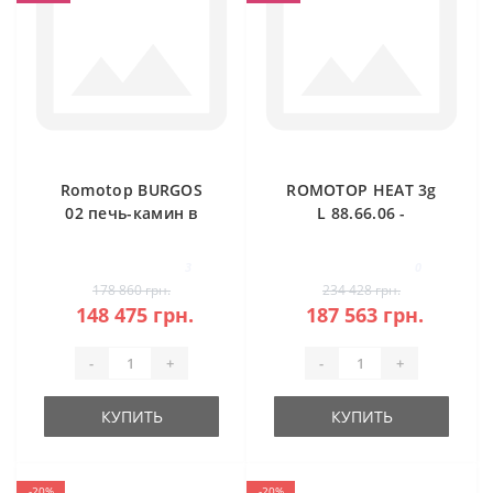
Romotop BURGOS
ROMOTOP HEAT 3g
02 печь-камин в
L 88.66.06 -
камне
классическая
каминная топка
3
0
(темная камера)
178 860 грн.
234 428 грн.
148 475 грн.
187 563 грн.
-
+
-
+
КУПИТЬ
КУПИТЬ
-20%
-20%