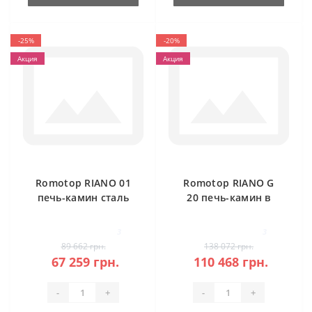
-25%
-20%
Акция
Акция
Romotop RIANO 01
Romotop RIANO G
печь-камин сталь
20 печь-камин в
камне
3
3
89 662 грн.
138 072 грн.
67 259 грн.
110 468 грн.
-
+
-
+