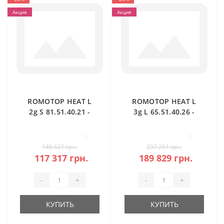
Акция
Акция
ROMOTOP HEAT L
ROMOTOP HEAT L
2g S 81.51.40.21 -
3g L 65.51.40.26 -
каминная топка
угловая каминная
угловая
топка (тёмная
0
0
камера)
146 621 грн.
237 261 грн.
117 317 грн.
189 829 грн.
-
+
-
+
КУПИТЬ
КУПИТЬ