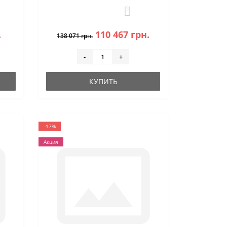
3
.
110 467 грн.
138 071 грн.
-
+
КУПИТЬ
-17%
Акция