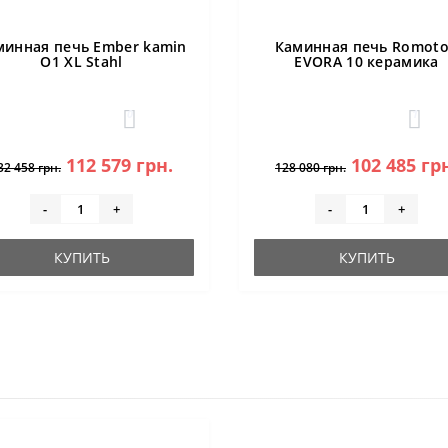
минная печь Ember kamin
Каминная печь Romot
O1 XL Stahl
EVORA 10 керамика
0
1
112 579 грн.
102 485 гр
32 458 грн.
128 080 грн.
-
+
-
+
КУПИТЬ
КУПИТЬ