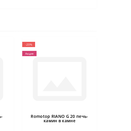
-20%
Акция
ь-
Romotop RIANO G 20 печь-
камин в камне