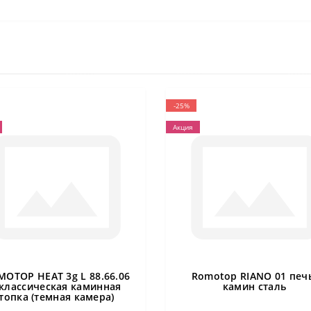
-25%
Акция
MOTOP HEAT 3g L 88.66.06
Romotop RIANO 01 печ
 классическая каминная
камин сталь
топка (темная камера)