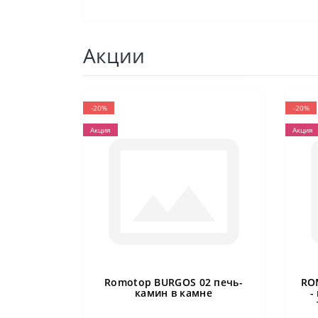
Акции
-20%
-20%
Акция
Акция
Romotop BURGOS 02 печь-
RO
камин в камне
-