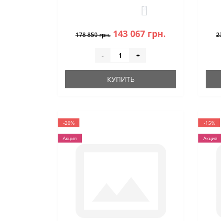
3
143 067 грн.
178 859 грн.
2
-
+
КУПИТЬ
-20%
-15%
Акция
Акция