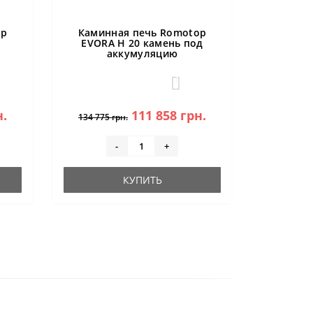
op
Каминная печь Romotop
EVORA H 20 камень под
аккумуляцию
1
н.
111 858 грн.
134 775 грн.
-
+
КУПИТЬ