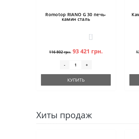
Romotop RIANO G 30 печь-
Ка
камин сталь
3
93 421 грн.
116 802 грн.
1
-
+
КУПИТЬ
Хиты продаж