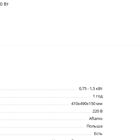
0 Вт
0,75 - 1,5 кВт
1 год
410х490х150 мм
220 В
Aflamo
Польша
Есть