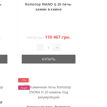
ь-
Romotop RIANO G 20 печь-
камин в камне
3
.
110 467 грн.
138 071 грн.
-
+
КУПИТЬ
-17%
Акция
op
Каминная печь Romotop