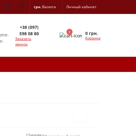
UA
RU
грн.
Валюта
Личный кабинет
+38 (097)
0
0 грн.
598 08 80
Корзина
Заказать
звонок