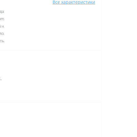
Все характеристики
ода
mm
4 ч
кло
ть
.