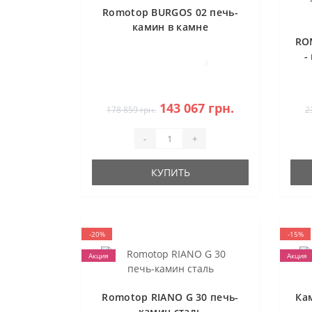
Romotop BURGOS 02 печь-
камин в камне
RO
-
3
143 067 грн.
178 859 грн.
2
-
+
КУПИТЬ
-20%
-15%
Акция
Акция
Romotop RIANO G 30 печь-
Ка
камин сталь