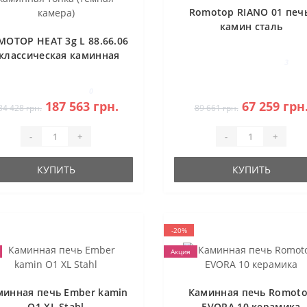
Romotop RIANO 01 печ
камин сталь
MOTOP HEAT 3g L 88.66.06
 классическая каминная
3
топка (темная камера)
0
187 563 грн.
67 259 грн
34 428 грн.
89 661 грн.
-
+
-
+
КУПИТЬ
КУПИТЬ
-20%
Акция
минная печь Ember kamin
Каминная печь Romot
O1 XL Stahl
EVORA 10 керамика