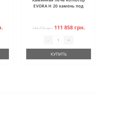
EVORA H 20 камень под
аккумуляцию
1
н.
111 858 грн.
134 775 грн.
-
+
КУПИТЬ