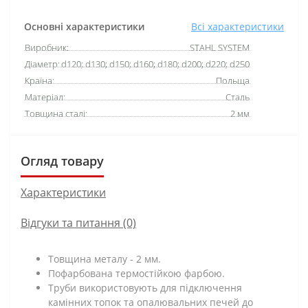
Основні характеристики
Всі характеристики
Виробник:
STAHL SYSTEM
Діаметр:
d120; d130; d150; d160; d180; d200; d220; d250
Країна:
Польща
Матеріал:
Сталь
Товщина сталі:
2 мм
Огляд товару
Характеристики
Відгуки та питання (0)
Товщина металу - 2 мм.
Пофарбована термостійкою фарбою.
Труби використовують для підключення
камінних топок та опалювальних печей до