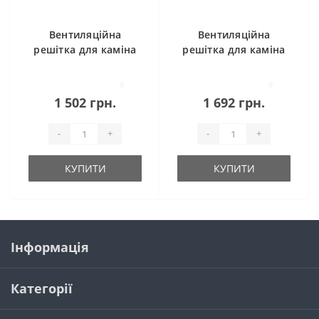
Вентиляційна
Вентиляційна
решітка для каміна
решітка для каміна
SAVEN Loft 9х40
SAVEN Loft 9х60
кремова
кремова
0
0
1 502 грн.
1 692 грн.
-
+
-
+
КУПИТИ
КУПИТИ
Інформація
Категорії