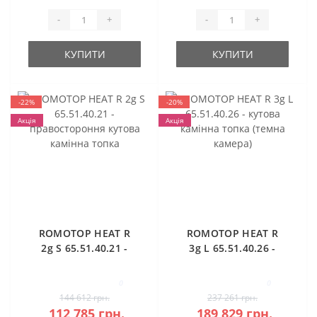
-
+
-
+
КУПИТИ
КУПИТИ
-22%
-20%
Акція
Акція
ROMOTOP HEAT R
ROMOTOP HEAT R
2g S 65.51.40.21 -
3g L 65.51.40.26 -
правостороння
кутова камінна
кутова камінна
топка (темна
0
0
топка
камера)
144 612 грн.
237 261 грн.
112 785 грн.
189 829 грн.