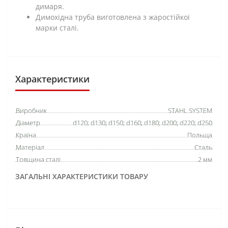
димаря.
Димохідна труба виготовлена з жаростійкої
марки сталі.
Характеристики
Виробник
STAHL SYSTEM
Діаметр
d120; d130; d150; d160; d180; d200; d220; d250
Країна
Польща
Матеріал
Сталь
Товщина сталі
2 мм
ЗАГАЛЬНІ ХАРАКТЕРИСТИКИ ТОВАРУ