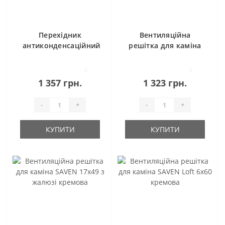
Перехідник
Вентиляційна
антиконденсаційний
решітка для каміна
d150
SAVEN 17х37 з
жалюзі кремова
0
0
1 357 грн.
1 323 грн.
-
+
-
+
КУПИТИ
КУПИТИ