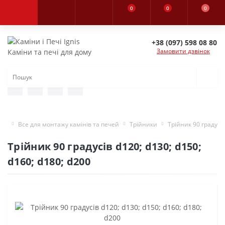
0
0
0
+38 (097) 598 08 80
Замовити дзвінок
Каміни та печі для дому
Все для монтажу камінів та печей
Трійники
Трійник 90 градусів
Трійник 90 градусів d120; d130; d150;
d160; d180; d200