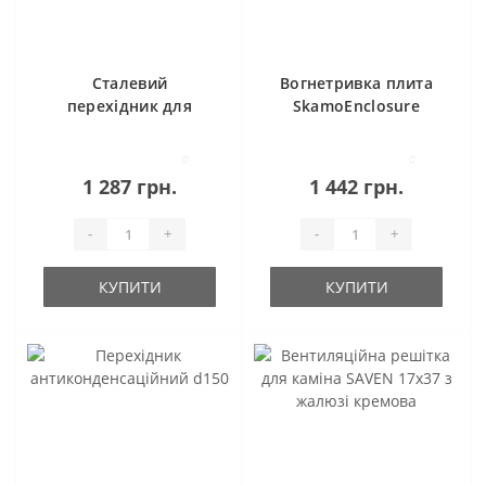
Сталевий
Вогнетривка плита
перехідник для
SkamoEnclosure
подачі холодного
Board 1000x610x30
повітря до
мм., Данія
0
0
чавунних топок
1 287 грн.
1 442 грн.
NORDFLAM
-
+
-
+
КУПИТИ
КУПИТИ