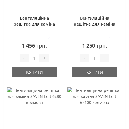
Вентиляційна
Вентиляційна
решітка для каміна
решітка для каміна
SAVEN 17х49 з
SAVEN Loft 6х60
жалюзі кремова
кремова
0
0
1 456 грн.
1 250 грн.
-
+
-
+
КУПИТИ
КУПИТИ