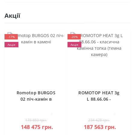
Акції
-17%
-20%
Акція
Акція
Romotop BURGOS
ROMOTOP HEAT 3g
02 піч-камін в
L 88.66.06 -
камені
класична камінна
топка (темна
3
0
камера)
178 860 грн.
234 428 грн.
148 475 грн.
187 563 грн.