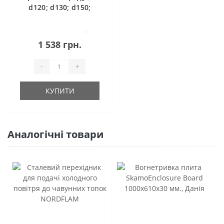
d120; d130; d150;
d160; d180; d200
0
1 538 грн.
-
+
КУПИТИ
Аналогічні товари