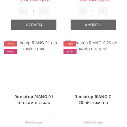
-
+
-
+
КУПИТИ
КУПИТИ
-25%
-20%
Акція
Акція
Romotop RIANO 01
Romotop RIANO G
піч-камін сталь
20 піч-камін в
камені
3
3
89 662 грн.
138 072 грн.