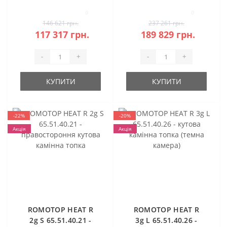
кутова
топка (темна
0
0
камера)
146 621 грн.
237 261 грн.
117 317 грн.
189 829 грн.
-
+
-
+
КУПИТИ
КУПИТИ
-22%
-20%
Акція
Акція
ROMOTOP HEAT R
ROMOTOP HEAT R
2g S 65.51.40.21 -
3g L 65.51.40.26 -