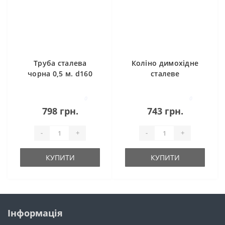
Труба сталева
Коліно димохідне
чорна 0,5 м. d160
сталеве
регульоване 45
градусів d130
0
0
798 грн.
743 грн.
-
+
-
+
КУПИТИ
КУПИТИ
Інформація