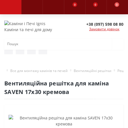
0
0
0
+38 (097) 598 08 80
Замовити дзвінок
Каміни та печі для дому
Все для монтажу камінів та печей
Вентиляційні решітки
Решіт
Вентиляційна решітка для каміна
SAVEN 17х30 кремова