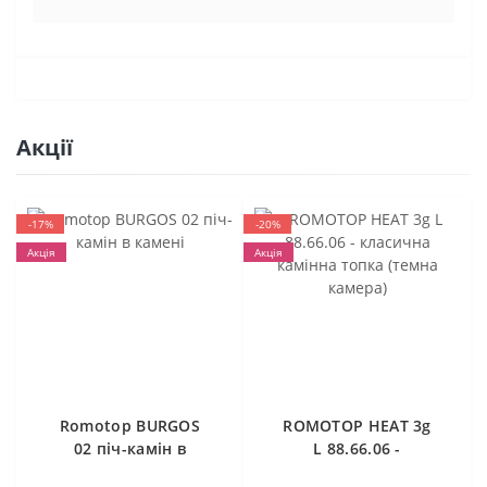
Акції
-17%
-20%
Акція
Акція
Romotop BURGOS
ROMOTOP HEAT 3g
02 піч-камін в
L 88.66.06 -
камені
класична камінна