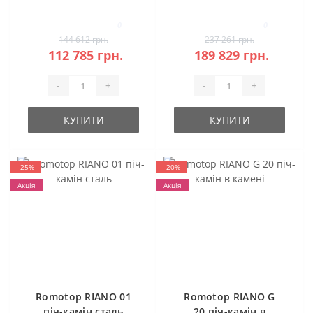
правостороння
кутова камінна
кутова камінна
топка (темна
0
0
топка
камера)
144 612 грн.
237 261 грн.
112 785 грн.
189 829 грн.
-
+
-
+
КУПИТИ
КУПИТИ
-25%
-20%
Акція
Акція
Romotop RIANO 01
Romotop RIANO G
піч-камін сталь
20 піч-камін в