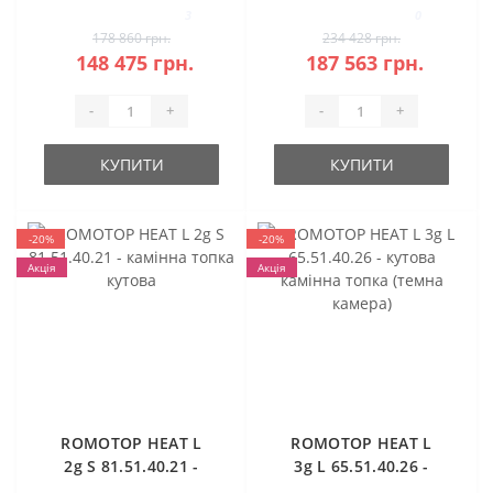
топка (темна
3
0
камера)
178 860 грн.
234 428 грн.
148 475 грн.
187 563 грн.
-
+
-
+
КУПИТИ
КУПИТИ
-20%
-20%
Акція
Акція
ROMOTOP HEAT L
ROMOTOP HEAT L
2g S 81.51.40.21 -
3g L 65.51.40.26 -
камінна топка
кутова камінна