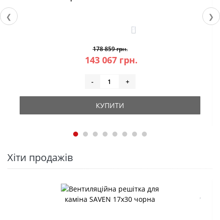
❮
❯
3
178 859 грн.
143 067 грн.
-
+
КУПИТИ
Хіти продажів