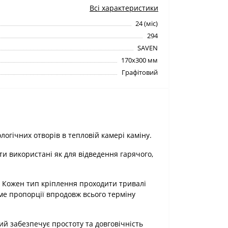
Всі характеристики
24 (міс)
294
SAVEN
170х300 мм
Графітовий
огічних отворів в тепловій камері каміну.
и використані як для відведення гарячого,
 Кожен тип кріплення проходити тривалі
име пропорції впродовж всього терміну
й забезпечує простоту та довговічність