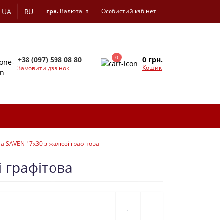
UA
RU
грн.
Валюта
Особистий кабінет
0
0 грн.
+38 (097) 598 08 80
Кошик
Замовити дзвінок
а SAVEN 17х30 з жалюзі графітова
 графітова