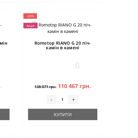
-20%
Акція
мін
Romotop RIANO G 20 піч-
камін в камені
3
.
110 467 грн.
138 071 грн.
-
+
КУПИТИ