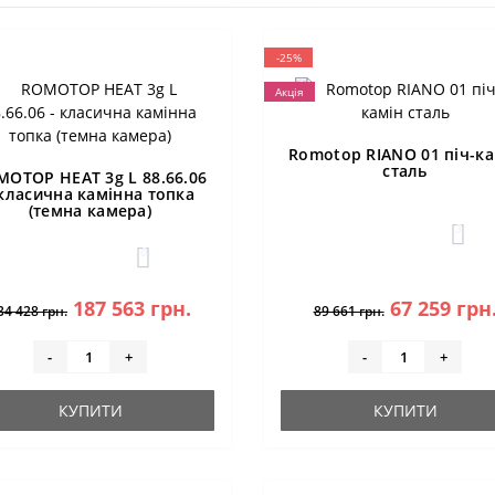
-25%
Акція
Romotop RIANO 01 піч-ка
сталь
MOTOP HEAT 3g L 88.66.06
 класична камінна топка
(темна камера)
3
0
187 563 грн.
67 259 грн
34 428 грн.
89 661 грн.
-
+
-
+
КУПИТИ
КУПИТИ