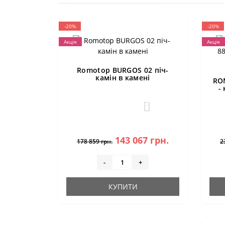
-20%
-20%
Акція
Акція
Romotop BURGOS 02 піч-
камін в камені
RO
-
3
143 067 грн.
178 859 грн.
2
-
+
КУПИТИ