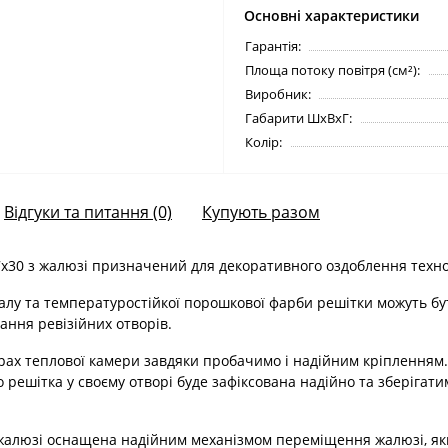
Основні характеристики
Гарантія:
Площа потоку повітря (см²):
Виробник:
Габарити ШхВхГ:
Колір:
Відгуки та питання (0)
Купують разом
х30 з жалюзі призначений для декоративного оздоблення технол
лу та температуростійкої порошкової фарби решітки можуть бут
ання ревізійних отворів.
рах теплової камери завдяки пробачимо і надійним кріпленням.
 решітка у своєму отворі буде зафіксована надійно та зберігат
жалюзі оснащена надійним механізмом переміщення жалюзі, яки