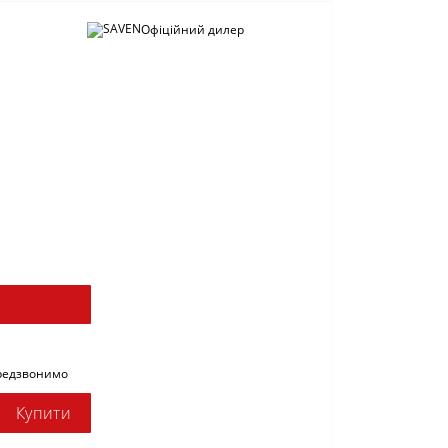
Офіційний дилер
ередзвонимо
Купити