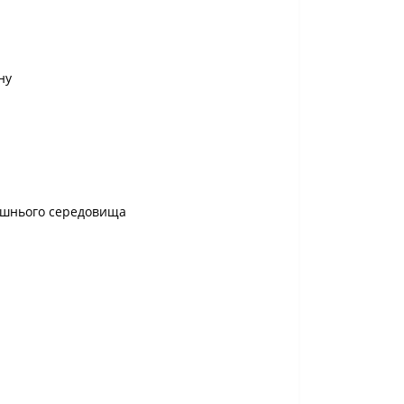
ну
олишнього середовища
.