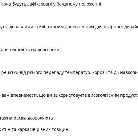
іноча будуть зафіксовані у бажаному положенні.
нуть ідеальними стилістичним доповненням для шкірного дизай
овговічність на довгі роки.
 решітки від різкого перепаду температур, корозії та дії навк
ь вам впевненості, що ви використовуєте високоякісний продукт
нтажна рамка дозволяють
 стін та каркасів різних товщин.