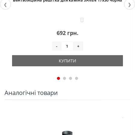
Вентиляційна решітка для каміна SAVEN 17х30 чорна
❮
❯
0
692 грн.
-
+
КУПИТИ
Аналогічні товари