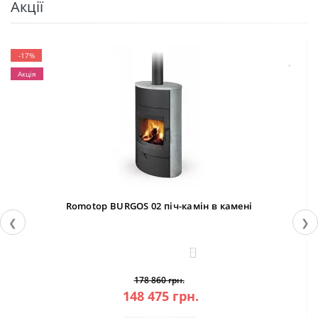
Акції
-17%
Акція
Romotop BURGOS 02 піч-камін в камені
❮
❯
3
178 860 грн.
148 475 грн.