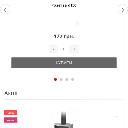
Розетта d150
❮
❯
0
172 грн.
-
+
КУПИТИ
Акції
-20%
Акція