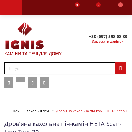
0
0
0
+38 (097) 598 08 80
Замовити дзвінок
КАМІНИ ТА ПЕЧІ ДЛЯ ДОМУ
Печі
Кахельні печі
Дров'яна кахельна піч-камін HETA Scan-Line
Дров'яна кахельна піч-камін HETA Scan-
Line Tour 30