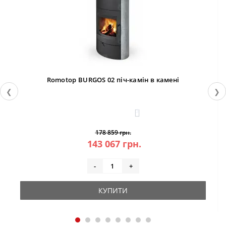
Romotop BURGOS 02 піч-камін в камені
❮
❯
3
178 859 грн.
143 067 грн.
-
+
КУПИТИ