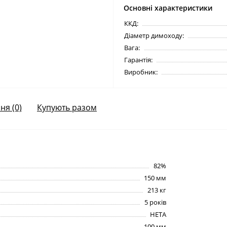
Основні характеристики
ККД:
Діаметр димоходу:
Вага:
Гарантія:
Виробник:
ня (0)
Купують разом
82%
150 мм
213 кг
5 років
HETA
100 мм