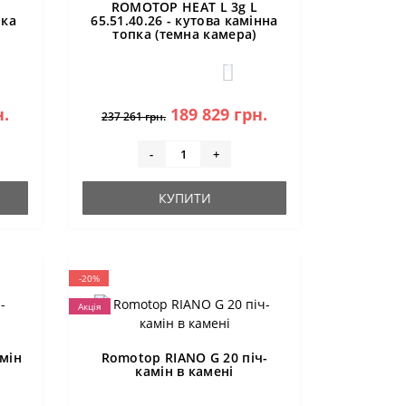
ROMOTOP HEAT L 3g L
пка
65.51.40.26 - кутова камінна
топка (темна камера)
0
н.
189 829 грн.
237 261 грн.
-
+
КУПИТИ
-20%
Акція
мін
Romotop RIANO G 20 піч-
камін в камені