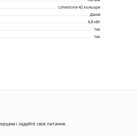
Limestone 42 кольори
Данія
6,8 кВт
так
так
першим і задайте своє питання.