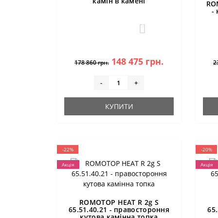
камін в камені
RO
-
3
148 475 грн.
178 860 грн.
2
-
+
КУПИТИ
-22%
-20%
Акція
Акція
ROMOTOP HEAT R 2g S
65.51.40.21 - правостороння
65
кутова камінна топка