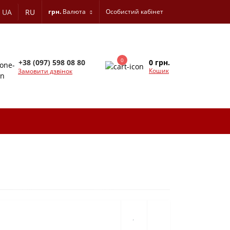
UA
RU
грн.
Валюта
Особистий кабінет
0
0 грн.
+38 (097) 598 08 80
Кошик
Замовити дзвінок