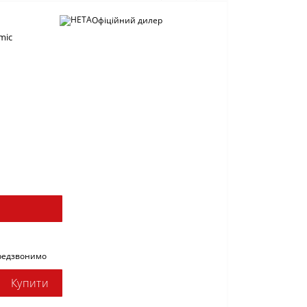
Офіційний дилер
mic
ередзвонимо
Купити