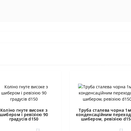
Коліно гнуте високе з
Труба сталева чорна 1м
шибером і ревізією 90
конденсаційним переход
градусів d150
шибером, ревізією d15
0
0