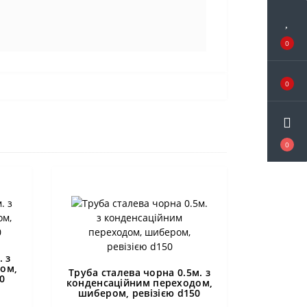
0
0
0
. з
ом,
Труба сталева чорна 0.5м. з
0
конденсаційним переходом,
шибером, ревізією d150