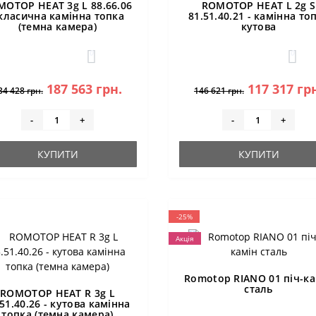
MOTOP HEAT 3g L 88.66.06
ROMOTOP HEAT L 2g S
 класична камінна топка
81.51.40.21 - камінна то
(темна камера)
кутова
0
0
187 563 грн.
117 317 гр
34 428 грн.
146 621 грн.
-
+
-
+
КУПИТИ
КУПИТИ
-25%
Акція
Romotop RIANO 01 піч-ка
сталь
ROMOTOP HEAT R 3g L
.51.40.26 - кутова камінна
топка (темна камера)