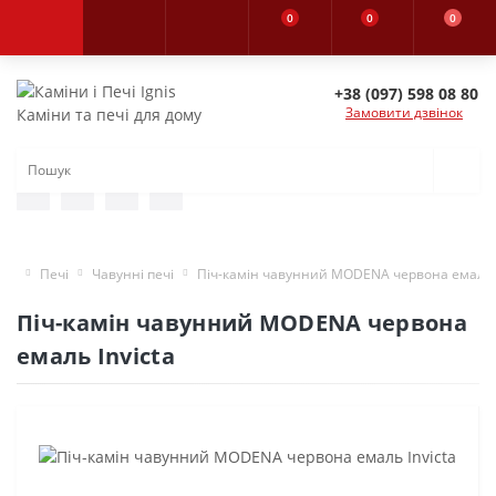
0
0
0
+38 (097) 598 08 80
Замовити дзвінок
Каміни та печі для дому
Печі
Чавунні печі
Піч-камін чавунний MODENA червона емаль I
Піч-камін чавунний MODENA червона
емаль Invicta