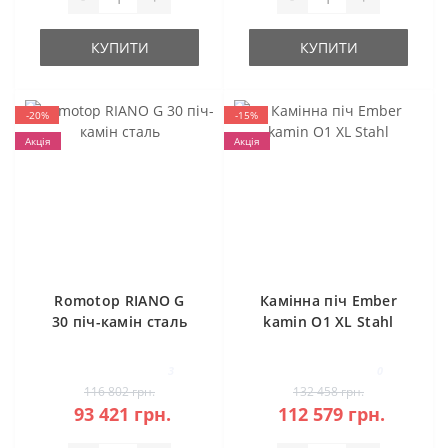
КУПИТИ
КУПИТИ
-20%
-15%
Акція
Акція
Romotop RIANO G
Камінна піч Ember
30 піч-камін сталь
kamin O1 XL Stahl
3
0
116 802 грн.
132 458 грн.
93 421 грн.
112 579 грн.