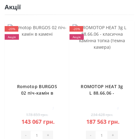
Акції
-20%
-20%
Акція
Акція
Romotop BURGOS
ROMOTOP HEAT 3g
02 піч-камін в
L 88.66.06 -
камені
класична камінна
топка (темна
3
0
камера)
178 859 грн.
234 428 грн.
143 067 грн.
187 563 грн.
-
+
-
+