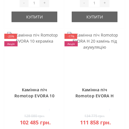
-
+
-
+
КУПИТИ
КУПИТИ
-20%
-17%
Акція
Акція
Камінна піч
Камінна піч
Romotop EVORA 10
Romotop EVORA H
кераміка
20 камінь під
акумуляцію
1
1
128 080 грн.
134 775 грн.
102 485 грн.
111 858 грн.