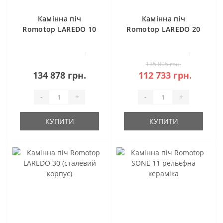
Камінна піч
Камінна піч
Romotop LAREDO 10
Romotop LAREDO 20
(сталевий корпус
(сталевий корпус
кераміка зверху і з
натуральний
1
1
боків)
камінь зверху і з
135 805 грн.
боків)
134 878 грн.
112 733 грн.
-
+
-
+
КУПИТИ
КУПИТИ