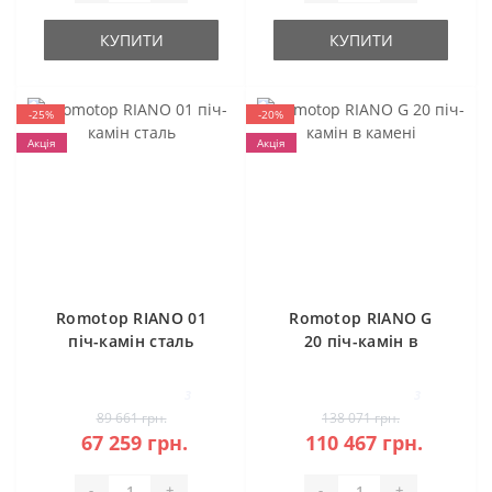
КУПИТИ
КУПИТИ
-25%
-20%
Акція
Акція
Romotop RIANO 01
Romotop RIANO G
піч-камін сталь
20 піч-камін в
камені
3
3
89 661 грн.
138 071 грн.
67 259 грн.
110 467 грн.
-
+
-
+