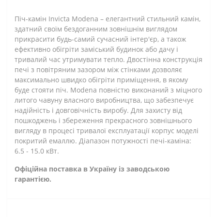
Піч-камін Invicta Modena – елегантний стильний камін,
здатний своїм бездоганним зовнішнім виглядом
прикрасити будь-самий сучасний інтер'єр, а також
ефективно обігріти заміський будинок або дачу і
тривалий час утримувати тепло. Двостінна конструкція
печі з повітряним зазором між стінками дозволяє
максимально швидко обігріти приміщення, в якому
буде стояти піч. Modena повністю виконаний з міцного
литого чавуну власного виробництва, що забезпечує
надійність і довговічність виробу. Для захисту від
пошкоджень і збереження прекрасного зовнішнього
вигляду в процесі тривалої експлуатації корпус моделі
покритий емаллю. Діапазон потужності печі-каміна:
6.5 - 15.0 кВт.
Офіційна поставка в Україну із заводською
гарантією.