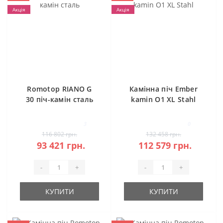
Акція
Акція
Romotop RIANO G
Камінна піч Ember
30 піч-камін сталь
kamin O1 XL Stahl
3
0
116 802 грн.
132 458 грн.
93 421 грн.
112 579 грн.
-
+
-
+
КУПИТИ
КУПИТИ