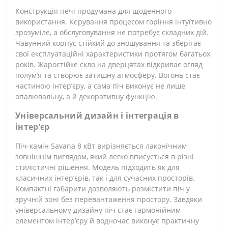
Конструкція печі продумана для щоденного
використання. Керування процесом горіння інтуїтивно
зрозуміле, а обслуговування не потребує складних дій.
Чавунний корпус стійкий до зношування та зберігає
свої експлуатаційні характеристики протягом багатьох
років. Жаростійке скло на дверцятах відкриває огляд
полум’я та створює затишну атмосферу. Вогонь стає
частиною інтер’єру, а сама піч виконує не лише
опалювальну, а й декоративну функцію.
Універсальний дизайн і інтеграція в
інтер’єр
Піч-камін Savana 8 кВт вирізняється лаконічним
зовнішнім виглядом, який легко вписується в різні
стилістичні рішення. Модель підходить як для
класичних інтер’єрів, так і для сучасних просторів.
Компактні габарити дозволяють розмістити піч у
зручній зоні без перевантаження простору. Завдяки
універсальному дизайну піч стає гармонійним
елементом інтер’єру й водночас виконує практичну