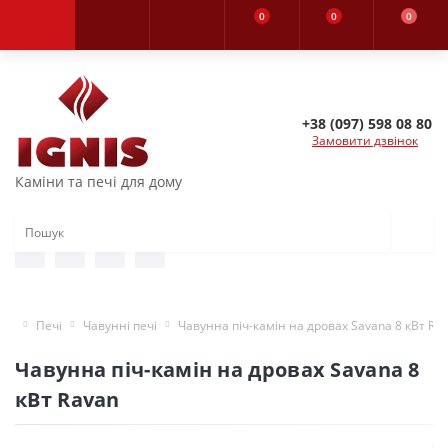
0
0
0
+38 (097) 598 08 80
Замовити дзвінок
Каміни та печі для дому
Печі
Чавунні печі
Чавунна піч-камін на дровах Savana 8 кВт Ra
Чавунна піч-камін на дровах Savana 8
кВт Ravan