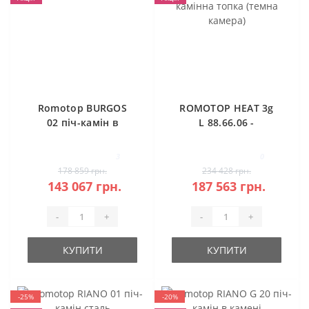
Romotop BURGOS
ROMOTOP HEAT 3g
02 піч-камін в
L 88.66.06 -
камені
класична камінна
топка (темна
3
0
камера)
178 859 грн.
234 428 грн.
143 067 грн.
187 563 грн.
-
+
-
+
КУПИТИ
КУПИТИ
-25%
-20%