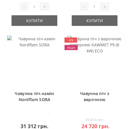
-
+
-
+
КУПИТИ
КУПИТИ
-6%
Акція
Чавунна піч-камін
Чавунна піч з
Nordflam SORA
варочною
повернею KAWMET
P9 (8 kW) ECO
0
0
26 213 грн.
31 312 грн.
24 720 грн.