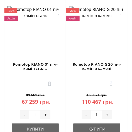
-25%
-20%
Акція
Акція
Romotop RIANO 01 піч-
Romotop RIANO G 20 піч-
камін сталь
камін в камені
3
3
89 661 грн.
138 071 грн.
67 259 грн.
110 467 грн.
-
+
-
+
КУПИТИ
КУПИТИ