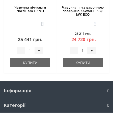
Чавунна піч-камін
Чавунна піч з варочною
NordFlam ERINO
повернею KAWMET P9 (8
kW) ECO
0
0
26 213 грн.
25 441 грн.
24 720 грн.
-
+
-
+
КУПИТИ
КУПИТИ
Інформація
Категорії