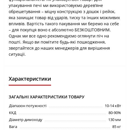
упакування печі ми використовуємо деревʼяне
обрешетування – міцну конструкцію з дошок і рейок,
яка захищає товар від ударів, тиску та інших можливих
впливів. Вартість такого пакування ми беремо на себе
– для покупця воно є абсолютно БЕЗКОШТОВНИМ.
Однак ми все одно рекомендуємо оглянути піч на
пошті. Якщо ви помітите будь-які пошкодження,
звертайтеся до наших менеджерів для вирішення
ситуації.
Характеристики
ЗАГАЛЬНІ ХАРАКТЕРИСТИКИ ТОВАРУ
Діапазон потужності
10-14 кВт
ККД
80-90%
Діаметр димоходу
130 мм
Вага
85 кг