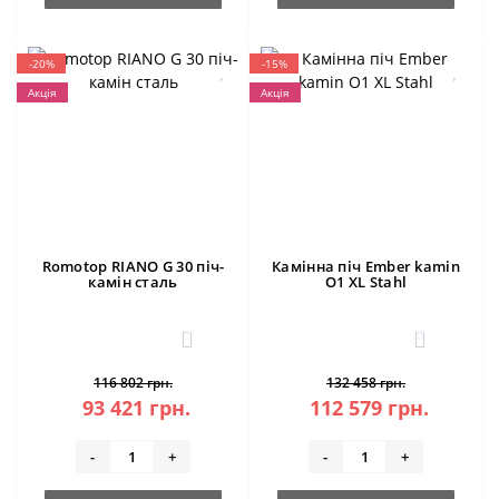
-20%
-15%
Акція
Акція
Romotop RIANO G 30 піч-
Камінна піч Ember kamin
камін сталь
O1 XL Stahl
3
0
116 802 грн.
132 458 грн.
93 421 грн.
112 579 грн.
-
+
-
+