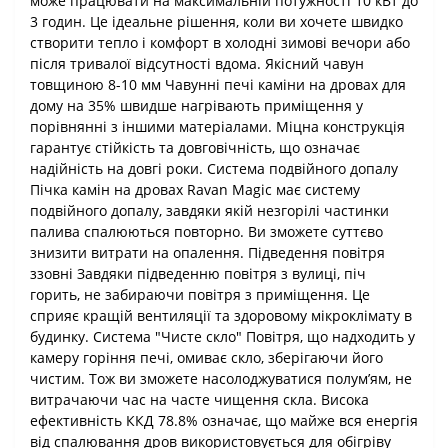
може працювати на максимальній потужності 10 кВт до
3 годин. Це ідеальне рішення, коли ви хочете швидко
створити тепло і комфорт в холодні зимові вечори або
після тривалої відсутності вдома. Якісний чавун
товщиною 8-10 мм Чавунні печі каміни на дровах для
дому на 35% швидше нагрівають приміщення у
порівнянні з іншими матеріалами. Міцна конструкція
гарантує стійкість та довговічність, що означає
надійність на довгі роки. Система подвійного допалу
Пічка камін на дровах Ravan Magic має систему
подвійного допалу, завдяки якій незгорілі частинки
палива спалюються повторно. Ви зможете суттєво
знизити витрати на опалення. Підведення повітря
ззовні Завдяки підведенню повітря з вулиці, піч
горить, не забираючи повітря з приміщення. Це
сприяє кращій вентиляції та здоровому мікроклімату в
будинку. Система "Чисте скло" Повітря, що надходить у
камеру горіння печі, омиває скло, зберігаючи його
чистим. Тож ви зможете насолоджуватися полум’ям, не
витрачаючи час на часте чищення скла. Висока
ефективність ККД 78.8% означає, що майже вся енергія
від спалювання дров використовується для обігріву