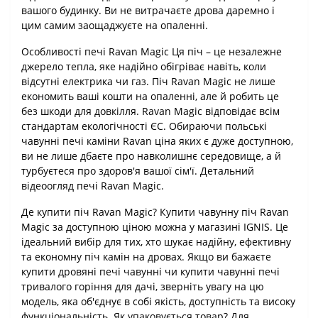
вашого будинку. Ви не витрачаєте дрова даремно і
цим самим заощаджуєте на опаленні.
Особливості печі Ravan Magic Ця піч – це незалежне
джерело тепла, яке надійно обігріває навіть, коли
відсутні електрика чи газ. Піч Ravan Magic не лише
економить ваші кошти на опаленні, але й робить це
без шкоди для довкілля. Ravan Magic відповідає всім
стандартам екологічності ЄС. Обираючи польські
чавунні печі каміни Ravan ціна яких є дуже доступною,
ви не лише дбаєте про навколишнє середовище, а й
турбуєтеся про здоров'я вашої сім'ї. Детальний
відеоогляд печі Ravan Magic.
Де купити піч Ravan Magic? Купити чавунну піч Ravan
Magic за доступною ціною можна у магазині IGNIS. Це
ідеальний вибір для тих, хто шукає надійну, ефективну
та економну піч камін на дровах. Якщо ви бажаєте
купити дровяні печі чавунні чи купити чавунні печі
тривалого горіння для дачі, зверніть увагу на цю
модель, яка об'єднує в собі якість, доступність та високу
функціональність. Як упаковується товар? Для