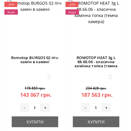
-20%
-20%
Акція
Акція
Romotop BURGOS 02 піч-
ROMOTOP HEAT 3g L
камін в камені
88.66.06 - класична
камінна топка (темна
камера)
3
0
178 859 грн.
234 428 грн.
143 067 грн.
187 563 грн.
-
+
-
+
КУПИТИ
КУПИТИ