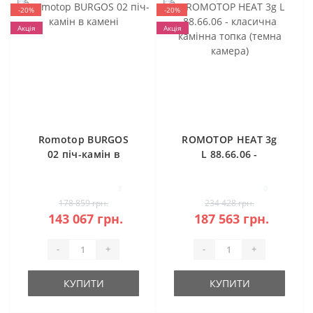
-20%
-20%
Акція
Акція
Romotop BURGOS
ROMOTOP HEAT 3g
02 піч-камін в
L 88.66.06 -
камені
класична камінна
топка (темна
3
0
камера)
178 859 грн.
234 428 грн.
143 067 грн.
187 563 грн.
-
+
-
+
КУПИТИ
КУПИТИ