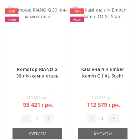
-20%
-15%
Акція
Акція
Romotop RIANO G
Камінна піч Ember
30 піч-камін сталь
kamin O1 XL Stahl
3
0
116 802 грн.
132 458 грн.
93 421 грн.
112 579 грн.
-
+
-
+
КУПИТИ
КУПИТИ