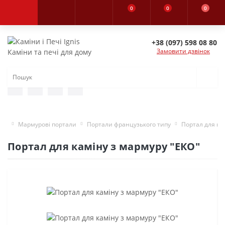
0
0
0
+38 (097) 598 08 80
Замовити дзвінок
Каміни та печі для дому
Мармурові портали
Портали французького типу
Портал для ка
Портал для каміну з мармуру "ЕКО"