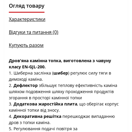
Огляд товару
Характеристики
Відгуки та питання (0)
Купують разом
Дров'яна камінна топка, виготовлена ​​з чавуну
класу EN-GJL-200.
1. Шиберна заслінка (
шибер
) регулює силу тяги в
димоході каміна.
2.
Дефлектор
збільшує теплову ефективність каміна
шляхом подовження шляху проходження продуктів
згорання в просторі камінної топки
3.
Додаткова жаростійка плита
, що оберігає корпус
камінної топки від зносу.
4.
Декоративна решітка
перешкоджає випаданню
дров з топки каміна.
5. Регулювання подачі повітря за