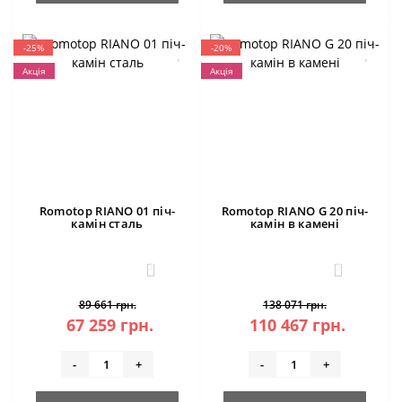
-25%
-20%
Акція
Акція
Romotop RIANO 01 піч-
Romotop RIANO G 20 піч-
камін сталь
камін в камені
3
3
89 661 грн.
138 071 грн.
67 259 грн.
110 467 грн.
-
+
-
+