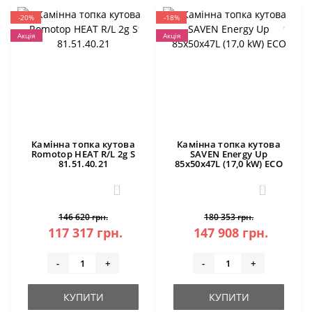
-20%
-18%
Акція
Акція
Камінна топка кутова
Камінна топка кутова
Romotop HEAT R/L 2g S
SAVEN Energy Up
81.51.40.21
85х50х47L (17,0 kW) ECO
0
0
146 620 грн.
180 353 грн.
117 317 грн.
147 908 грн.
-
+
-
+
КУПИТИ
КУПИТИ