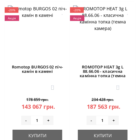
-20%
-20%
Акція
Акція
Romotop BURGOS 02 піч-
ROMOTOP HEAT 3g L
камін в камені
88.66.06 - класична
камінна топка (темна
камера)
3
0
178 859 грн.
234 428 грн.
143 067 грн.
187 563 грн.
-
+
-
+
КУПИТИ
КУПИТИ