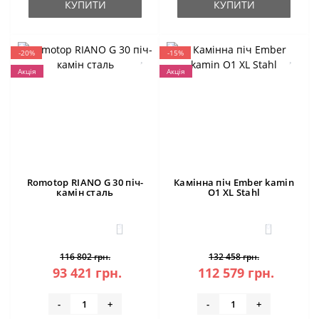
КУПИТИ
КУПИТИ
-20%
-15%
Акція
Акція
Romotop RIANO G 30 піч-
Камінна піч Ember kamin
камін сталь
O1 XL Stahl
3
0
116 802 грн.
132 458 грн.
93 421 грн.
112 579 грн.
-
+
-
+