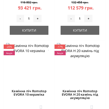
116 802 грн.
132 458 грн.
93 421 грн.
112 579 грн.
-
+
-
+
КУПИТИ
КУПИТИ
-20%
-17%
Акція
Акція
Камінна піч Romotop
Камінна піч Romotop
EVORA 10 кераміка
EVORA H 20 камінь під
акумуляцію
1
1