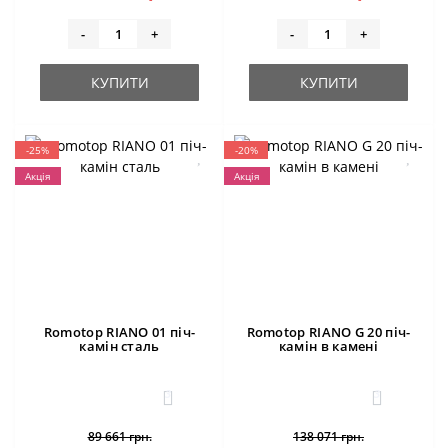
-
+
-
+
КУПИТИ
КУПИТИ
-25%
-20%
Акція
Акція
Romotop RIANO 01 піч-
Romotop RIANO G 20 піч-
камін сталь
камін в камені
3
3
89 661 грн.
138 071 грн.