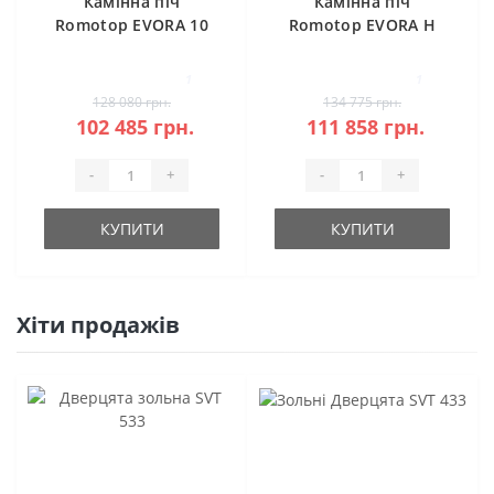
Камінна піч
Камінна піч
Romotop EVORA 10
Romotop EVORA H
кераміка
20 камінь під
акумуляцію
1
1
128 080 грн.
134 775 грн.
102 485 грн.
111 858 грн.
-
+
-
+
КУПИТИ
КУПИТИ
Хіти продажів