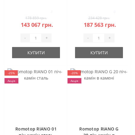
камені
класична камінна
топка (темна
3
0
камера)
178 859 грн.
234 428 грн.
143 067 грн.
187 563 грн.
-
+
-
+
КУПИТИ
КУПИТИ
-25%
-20%
Акція
Акція
Romotop RIANO 01
Romotop RIANO G