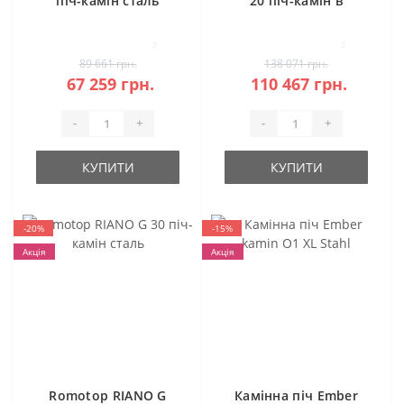
піч-камін сталь
20 піч-камін в
камені
3
3
89 661 грн.
138 071 грн.
67 259 грн.
110 467 грн.
-
+
-
+
КУПИТИ
КУПИТИ
-20%
-15%
Акція
Акція
Romotop RIANO G
Камінна піч Ember