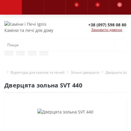
0
0
0
+38 (097) 598 08 80
Замовити дзвінок
Каміни та печі для дому
Фурнітура для камінів та печей
Зольні дверцята
Дверцята золь
Дверцята зольна SVT 440