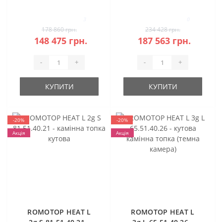
камені
класична камінна
топка (темна
3
0
камера)
178 860 грн.
234 428 грн.
148 475 грн.
187 563 грн.
-
+
-
+
КУПИТИ
КУПИТИ
-20%
-20%
Акція
Акція
ROMOTOP HEAT L
ROMOTOP HEAT L