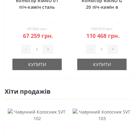
Romotop RIANO 01
Romotop RIANO G
піч-камін сталь
20 піч-камін в
камені
3
3
89 662 грн.
138 072 грн.
67 259 грн.
110 468 грн.
-
+
-
+
КУПИТИ
КУПИТИ
Хіти продажів