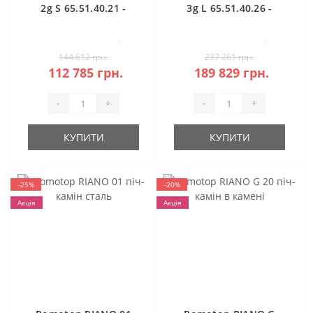
2g S 65.51.40.21 -
3g L 65.51.40.26 -
правостороння
кутова камінна
кутова камінна
топка (темна
0
0
топка
камера)
144 612 грн.
237 261 грн.
112 785 грн.
189 829 грн.
-
+
-
+
КУПИТИ
КУПИТИ
-25%
-20%
Акція
Акція