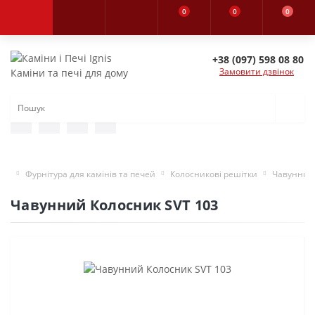
0
0
0
+38 (097) 598 08 80
Замовити дзвінок
Каміни та печі для дому
Фурнітура для камінів та печей
Колосникові решітки
Чавунний 
Чавунний Колосник SVT 103