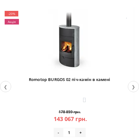
-20%
Акція
Romotop BURGOS 02 піч-камін в камені
❮
❯
3
178 859 грн.
143 067 грн.
-
+