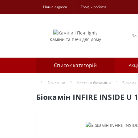
Наша адреса
Графік роботи
Каміни та печі для дому
Список категорій
Акці
Біокаміни
Настінні біокаміни
Біокамін
Біокамін INFIRE INSIDE U 