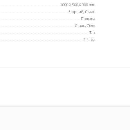
1000 X 500 X 300 mm
Чорний, Сталь
Польща
Сталь, Скло
Так
2-4 год