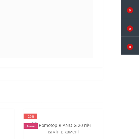
0
0
0
-20%
Акція