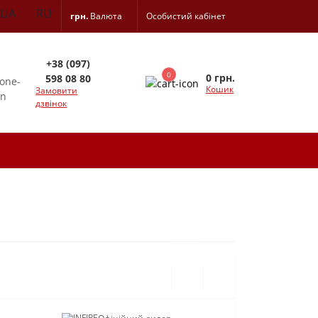
UA
RU
грн.
Валюта
Особистий кабінет
+38 (097)
0
0 грн.
598 08 80
Кошик
Замовити
дзвінок