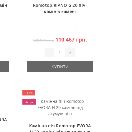
мін
Romotop RIANO G 20 піч-
камін в камені
3
.
110 467 грн.
138 071 грн.
-
+
КУПИТИ
-17%
Акція
ORA
Камінна піч Romotop EVORA
H 20 камінь під акумуляцію