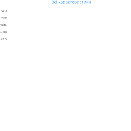
Всі характеристики
роки
0 mm
таль
ьща
Скло