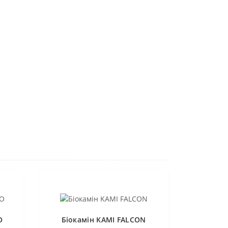
O
Біокамін KAMI FALCON