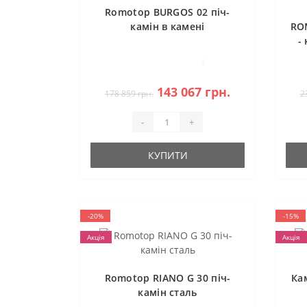
Romotop BURGOS 02 піч-
камін в камені
RO
-
3
143 067 грн.
178 859 грн.
2
-
+
КУПИТИ
-20%
-15%
Акція
Акція
Romotop RIANO G 30 піч-
Ка
камін сталь