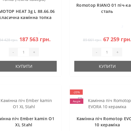
Romotop RIANO 01 піч-ка
MOTOP HEAT 3g L 88.66.06
сталь
 класична камінна топка
(темна камера)
3
0
187 563 грн.
67 259 грн
34 428 грн.
89 661 грн.
-
+
-
+
КУПИТИ
КУПИТИ
-20%
Акція
мінна піч Ember kamin O1
Камінна піч Romotop EV
XL Stahl
10 кераміка