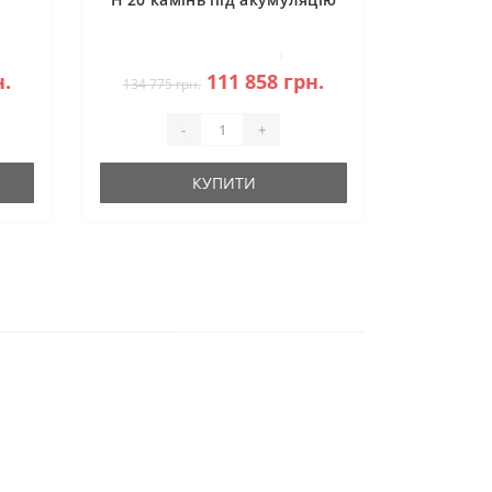
1
н.
111 858 грн.
134 775 грн.
-
+
КУПИТИ