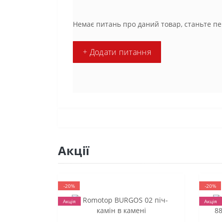
Немає питань про даний товар, станьте пе
+ Додати питання
Акції
-20%
-20%
Акція
Акція