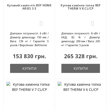
Кутовий камін-піч BEF HOME
Кутова камінна топка BEF
ARIES 3 E
THERM V 8 CL/CP
0
0
Діапазон потужності:
6 кВт
Діапазон потужності:
8 кВт
Діаметр димоходу:
150 мм
ККД:
82 %
Діаметр
Вага:
139 кг
Гарантія:
5
димоходу:
200 мм
Вага:
245
років
Виробник:
BeFHome
кг
Гарантія:
5 років
153 830 грн.
265 328 грн.
КУПИТИ
КУПИТИ