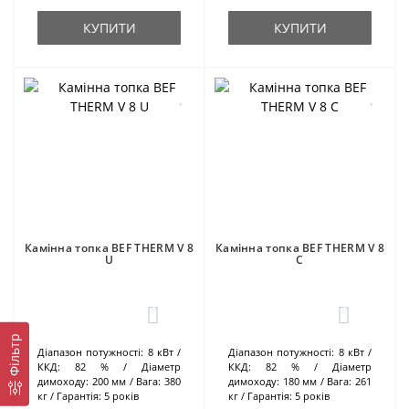
КУПИТИ
КУПИТИ
Камінна топка BEF THERM V 8
Камінна топка BEF THERM V 8
U
C
0
0
Фільтр
Діапазон потужності:
8 кВт
Діапазон потужності:
8 кВт
ККД:
82 %
Діаметр
ККД:
82 %
Діаметр
димоходу:
200 мм
Вага:
380
димоходу:
180 мм
Вага:
261
кг
Гарантія:
5 років
кг
Гарантія:
5 років