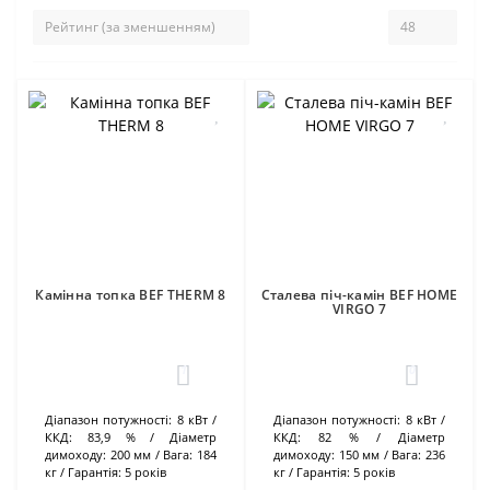
Камінна топка BEF THERM 8
Сталева піч-камін BEF HOME
VIRGO 7
1
0
Діапазон потужності:
8 кВт
Діапазон потужності:
8 кВт
ККД:
83,9 %
Діаметр
ККД:
82 %
Діаметр
димоходу:
200 мм
Вага:
184
димоходу:
150 мм
Вага:
236
кг
Гарантія:
5 років
кг
Гарантія:
5 років