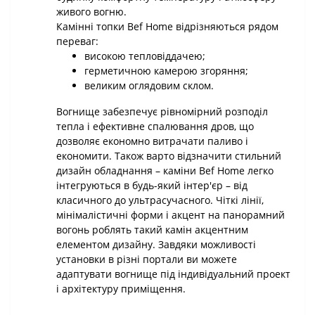
живого вогню.
Камінні топки Bef Home відрізняються рядом
переваг:
високою тепловіддачею;
герметичною камерою згоряння;
великим оглядовим склом.
Вогнище забезпечує рівномірний розподіл
тепла і ефективне спалювання дров, що
дозволяє економно витрачати паливо і
економити. Також варто відзначити стильний
дизайн обладнання – каміни Bef Home легко
інтегруються в будь-який інтер'єр – від
класичного до ультрасучасного. Чіткі лінії,
мінімалістичні форми і акцент на панорамний
вогонь роблять такий камін акцентним
елементом дизайну. Завдяки можливості
установки в різні портали ви можете
адаптувати вогнище під індивідуальний проект
і архітектуру приміщення.