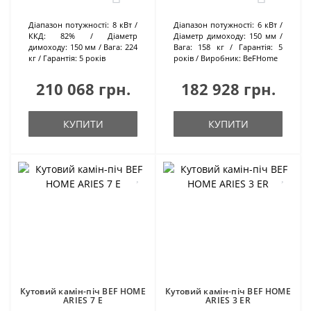
Діапазон потужності:
8 кВт
Діапазон потужності:
6 кВт
ККД:
82%
Діаметр
Діаметр димоходу:
150 мм
димоходу:
150 мм
Вага:
224
Вага:
158 кг
Гарантія:
5
кг
Гарантія:
5 років
років
Виробник:
BeFHome
210 068 грн.
182 928 грн.
КУПИТИ
КУПИТИ
Кутовий камін-піч BEF HOME
Кутовий камін-піч BEF HOME
ARIES 7 E
ARIES 3 ER