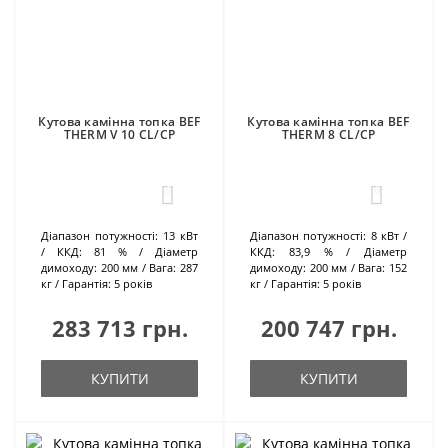
Кутова камінна топка BEF
Кутова камінна топка BEF
THERM V 10 CL/CP
THERM 8 CL/CP
0
0
Діапазон потужності:
13 кВт
Діапазон потужності:
8 кВт
ККД:
81 %
Діаметр
ККД:
83,9 %
Діаметр
димоходу:
200 мм
Вага:
287
димоходу:
200 мм
Вага:
152
кг
Гарантія:
5 років
кг
Гарантія:
5 років
283 713 грн.
200 747 грн.
КУПИТИ
КУПИТИ