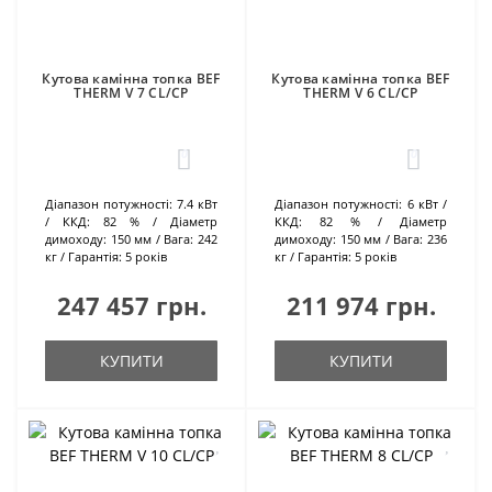
Кутова камінна топка BEF
Кутова камінна топка BEF
THERM V 7 CL/CP
THERM V 6 CL/CP
0
0
Діапазон потужності:
7.4 кВт
Діапазон потужності:
6 кВт
ККД:
82 %
Діаметр
ККД:
82 %
Діаметр
димоходу:
150 мм
Вага:
242
димоходу:
150 мм
Вага:
236
кг
Гарантія:
5 років
кг
Гарантія:
5 років
247 457 грн.
211 974 грн.
КУПИТИ
КУПИТИ