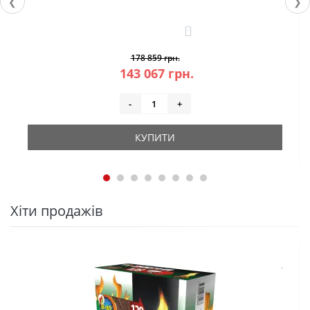
❮
❯
3
178 859 грн.
143 067 грн.
-
+
КУПИТИ
Хіти продажів