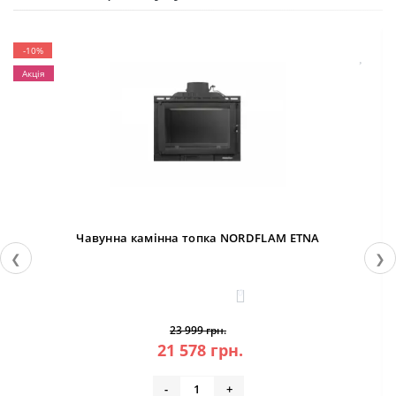
-10%
Акція
Чавунна камінна топка NORDFLAM ETNA
❮
❯
0
23 999 грн.
21 578 грн.
-
+