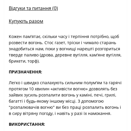
Відгуки та питання (0)
Купують разом
Кожен пам'ятає, скільки часу і терпіння потрібно, щоб
розвести вогонь. Стос газет, тріски і чимало старань
знадобиться нам, поки у вогнищі нарешті розгориться
тверде паливо (дрова, деревне вугілля, кам'яне вугілля,
брикети, торф).
ПРИЗНАЧЕННЯ:
Легко і швидко спалахують сильним полум'ям та гарячі
протягом 10 хвилин «активісти вогню» дозволять без
зайвих зусиль розпалити вогонь у каміні, печі, грилі,
багатті і будь-якому іншому місці. З допомогою
"розпалювачів вогню" ви без праці розпалить вогонь і
в сиру вітряну погоду, і навіть у разі їх намокання.
ВИКОРИСТАННЯ: