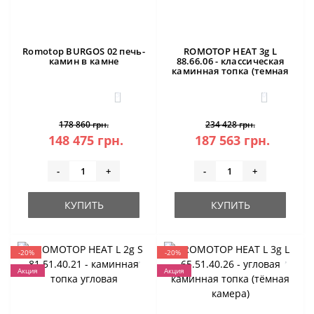
Romotop BURGOS 02 печь-
ROMOTOP HEAT 3g L
камин в камне
88.66.06 - классическая
каминная топка (темная
камера)
3
0
178 860 грн.
234 428 грн.
148 475 грн.
187 563 грн.
-
+
-
+
КУПИТЬ
КУПИТЬ
-20%
-20%
Акция
Акция