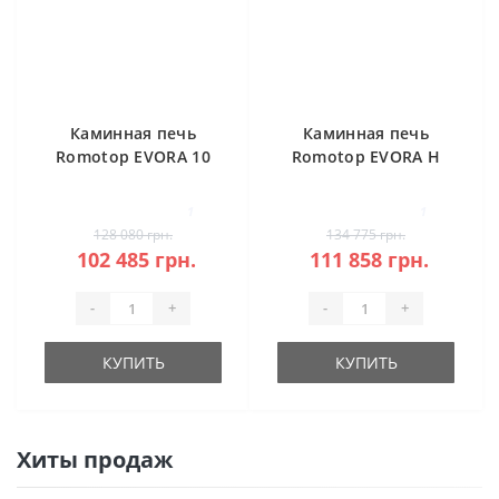
Каминная печь
Каминная печь
Romotop EVORA 10
Romotop EVORA H
керамика
20 камень под
аккумуляцию
1
1
128 080 грн.
134 775 грн.
102 485 грн.
111 858 грн.
-
+
-
+
КУПИТЬ
КУПИТЬ
Хиты продаж