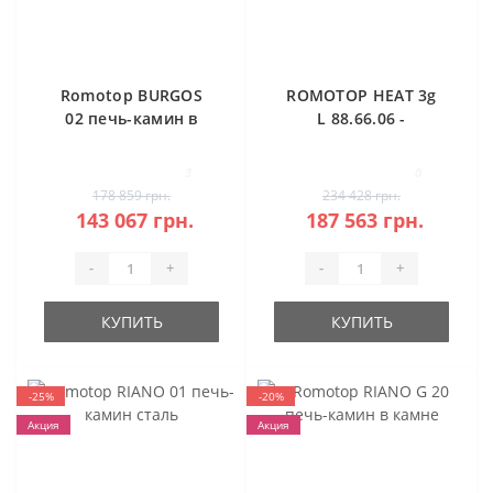
Romotop BURGOS
ROMOTOP HEAT 3g
02 печь-камин в
L 88.66.06 -
камне
классическая
каминная топка
3
0
(темная камера)
178 859 грн.
234 428 грн.
143 067 грн.
187 563 грн.
-
+
-
+
КУПИТЬ
КУПИТЬ
-25%
-20%
Акция
Акция