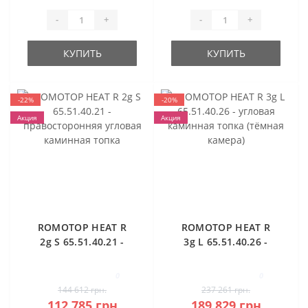
-
+
-
+
КУПИТЬ
КУПИТЬ
-22%
-20%
Акция
Акция
ROMOTOP HEAT R
ROMOTOP HEAT R
2g S 65.51.40.21 -
3g L 65.51.40.26 -
правосторонняя
угловая каминная
угловая каминная
топка (тёмная
0
0
топка
камера)
144 612 грн.
237 261 грн.
112 785 грн.
189 829 грн.