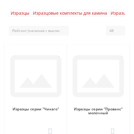
Изразцы
Изразцовые комплекты для камина
Изразцовы
Изразцы серии "Чикаго"
Изразцы серии "Прованс"
молочный
0
0