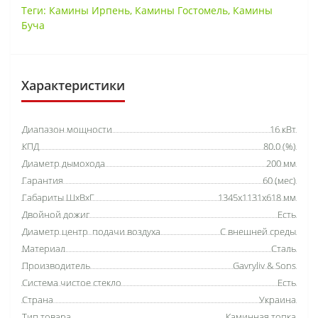
Теги:
Камины Ирпень
,
Камины Гостомель
,
Камины
Буча
Характеристики
Диапазон мощности
16 кВт
КПД
80.0 (%)
Диаметр дымохода
200 мм
Гарантия
60 (мес)
Габариты ШхВхГ
1345х1131х618 мм
Двойной дожиг
Есть
Диаметр центр. подачи воздуха
С внешней среды
Материал
Сталь
Производитель
Gavryliv & Sons
Система чистое стекло
Есть
Страна
Украина
Тип товара
Каминная топка