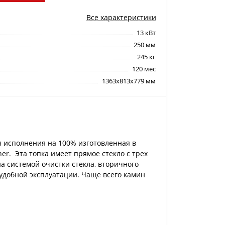
Все характеристики
13 кВт
250 мм
245 кг
120 мес
1363х813х779 мм
я исполнения на 100% изготовленная в
r. Эта топка имеет прямое стекло с трех
а системой очистки стекла, вторичного
удобной эксплуатации. Чаще всего камин