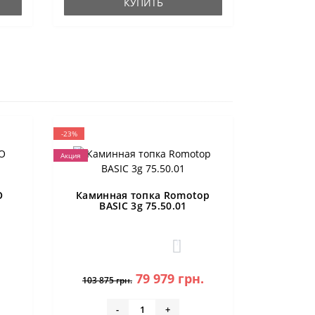
КУПИТЬ
-23%
Акция
O
Каминная топка Romotop
BASIC 3g 75.50.01
1
79 979 грн.
103 875 грн.
-
+