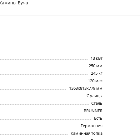
Камины Буча
13 кВт
250 мм
245 кг
120 мес
1363х813х779 мм
С улицы
Сталь
BRUNNER
Есть
Германния
Каминная топка