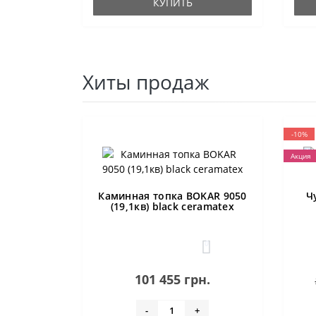
КУПИТЬ
Хиты продаж
-10%
Акция
Каминная топка BOKAR 9050
Ч
(19,1кв) black ceramatex
0
101 455 грн.
-
+