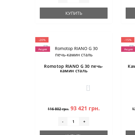
КУПИТЬ
-20%
-15%
Акция
Акция
Romotop RIANO G 30 печь-
Ка
камин сталь
3
93 421 грн.
116 802 грн.
1
-
+