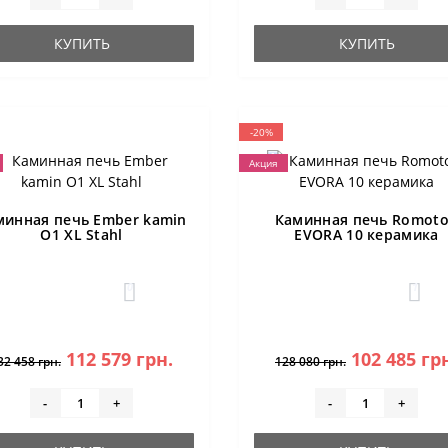
КУПИТЬ
КУПИТЬ
-20%
Акция
минная печь Ember kamin
Каминная печь Romot
O1 XL Stahl
EVORA 10 керамика
0
1
112 579 грн.
102 485 гр
32 458 грн.
128 080 грн.
-
+
-
+