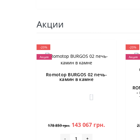
Акции
-20%
-20%
Акция
Акция
Romotop BURGOS 02 печь-
камин в камне
RO
-
3
143 067 грн.
178 859 грн.
2
-
+