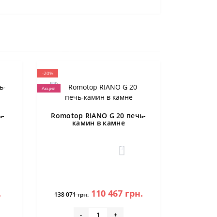
-20%
Акция
ь-
Romotop RIANO G 20 печь-
камин в камне
3
.
110 467 грн.
138 071 грн.
-
+