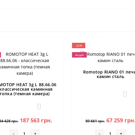
-25%
Акция
Romotop RIANO 01 печ
камин сталь
MOTOP HEAT 3g L 88.66.06
 классическая каминная
3
топка (темная камера)
0
187 563 грн.
67 259 грн
34 428 грн.
89 661 грн.
-
+
-
+