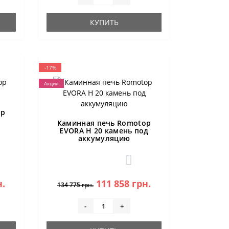
КУПИТЬ
-17%
Акция
op
Каминная печь Romotop
EVORA H 20 камень под
аккумуляцию
1
н.
111 858 грн.
134 775 грн.
-
+