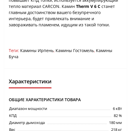
повышает КПД топки, используется аккумулирующий
тепло материал CARCON. Камин
Therm V 6 C
станет
главным достоинством вашего безупречного
интерьера, будет привлекать внимание и
завораживать пламенем, идущим из такой топки.
Теги:
Камины Ирпень
,
Камины Гостомель
,
Камины
Буча
Характеристики
ОБЩИЕ ХАРАКТЕРИСТИКИ ТОВАРА
Диапазон мощности
6 кВт
КПД
82 %
Диаметр дымохода
180 мм
Вес
218 кг