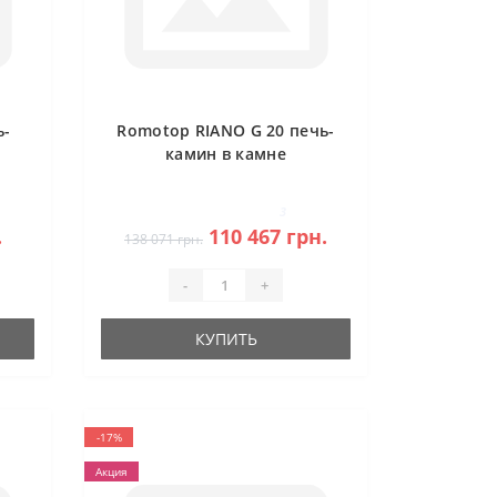
ь-
Romotop RIANO G 20 печь-
камин в камне
3
.
110 467 грн.
138 071 грн.
-
+
КУПИТЬ
-17%
Акция