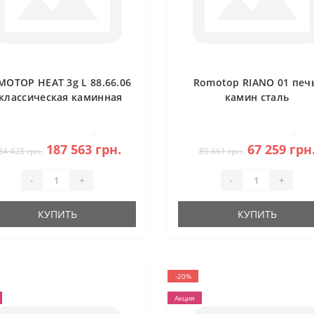
MOTOP HEAT 3g L 88.66.06
Romotop RIANO 01 печ
 классическая каминная
камин сталь
топка (темная камера)
0
3
187 563 грн.
67 259 грн
34 428 грн.
89 661 грн.
-
+
-
+
КУПИТЬ
КУПИТЬ
-20%
Акция