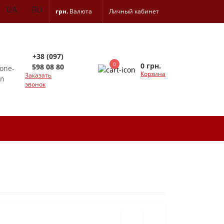
UA
RU
грн.
Валюта
Личный кабинет
+38 (097)
0
0 грн.
598 08 80
Корзина
Заказать
звонок