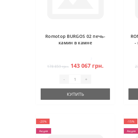
Romotop BURGOS 02 печь-
RO
камин в камне
-
3
143 067 грн.
178 859 грн.
2
-
+
КУПИТЬ
-20%
-15%
Акция
Акция