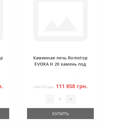
op
Каминная печь Romotop
EVORA H 20 камень под
аккумуляцию
1
н.
111 858 грн.
134 775 грн.
-
+
КУПИТЬ