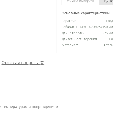
Куп
Основные характеристики
Гарантия:
1 год
Габариты ШхВхГ:
425х485х150 мм
Длина горелки:
275 мм
Длительность горения:
1 ч
Материал:
Сталь
Отзывы и вопросы (0)
им температурам и повреждениям