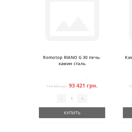
Romotop RIANO G 30 печь-
Ка
камин сталь
3
93 421 грн.
116 802 грн.
1
-
+
КУПИТЬ