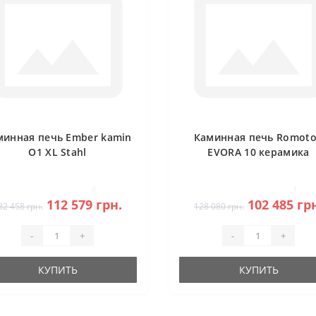
минная печь Ember kamin
Каминная печь Romot
O1 XL Stahl
EVORA 10 керамика
0
1
112 579 грн.
102 485 гр
32 458 грн.
128 080 грн.
-
+
-
+
КУПИТЬ
КУПИТЬ